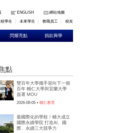
:::
頁
ENGLISH
網站地圖
在校學生
未來學生
教職員工
校友
閃耀亮點
捐款興學
焦點
雙百年大學攜手迎向下一個
百年 輔仁大學與宜蘭大學
簽署 MOU
2026-08-05 •
輔仁教育
最國際化的學校！輔大成立
國際永續學院 打造AI、國
際、永續三大競爭力