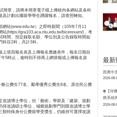
學考試簡章，請將本簡章電子檔上傳校內各網站及各科
格及計劃出國留學學生踴躍報名，請查照轉知。
(www.edu.tw）之即時新聞（105年7月11
/gra103.aca.ntu.edu.tw/bicerexam/)，考
試時間、預定錄取名額、學位別及公告錄取時間如
門科目2科，共計3科。
線上填寫報名表及上傳報名應繳表件，報名日期自
2日下午5時止，逾時則不得再上網填報或上傳報名資
最新
因應中
2026-08-
一般公費生77名、勵學優秀公費生8名、原住民公費
⛔【停
務系統
定攻讀博士學位，但「藝術」學群及「建築、規劃
2026-08-
仍得攻讀碩士學位，城鄉規劃學門則限攻讀博士學
三類特殊身分公費留學受獎生，仍維持可選擇攻讀