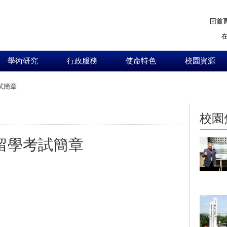
回首
學術研究
行政服務
使命特色
校園資源
試簡章
:::
校園
費留學考試簡章