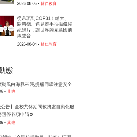
2026-08-05 •
輔仁教育
從帛琉到COP31！輔大、
歐萊德、遠見攜手拍攝氣候
紀錄片，讓世界聽見島國前
線聲音
2026-08-04 •
輔仁教育
動態
度颱風白海豚來襲,提醒同學注意安全
06 •
其他
機公告】全校共休期間教務處自動化服
將暫停各項申請⛔
06 •
其他