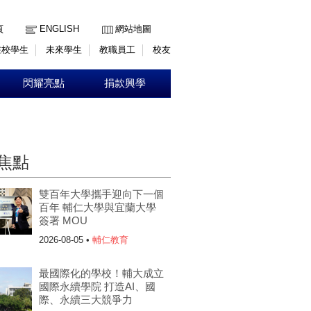
:::
頁
ENGLISH
網站地圖
在校學生
未來學生
教職員工
校友
閃耀亮點
捐款興學
焦點
雙百年大學攜手迎向下一個
百年 輔仁大學與宜蘭大學
簽署 MOU
2026-08-05 •
輔仁教育
最國際化的學校！輔大成立
國際永續學院 打造AI、國
際、永續三大競爭力