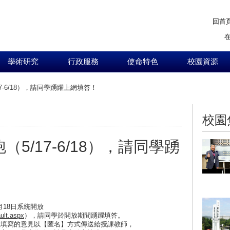
回首
學術研究
行政服務
使命特色
校園資源
17-6/18），請同學踴躍上網填答！
:::
校園
（5/17-6/18），請同學踴
月18日系統開放
ult.aspx
），請同學於開放期間踴躍填答。
生填寫的意見以【匿名】方式傳送給授課教師，