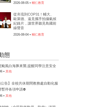
2026-08-05 •
輔仁教育
從帛琉到COP31！輔大、
歐萊德、遠見攜手拍攝氣候
紀錄片，讓世界聽見島國前
線聲音
2026-08-04 •
輔仁教育
動態
度颱風白海豚來襲,提醒同學注意安全
06 •
其他
機公告】全校共休期間教務處自動化服
將暫停各項申請⛔
06 •
其他