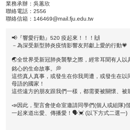
業務承辦：吳蕙欣
聯絡電話：2556
聯絡信箱：146469@mail.fju.edu.tw
📢『響愛行動』520 疫起來！！！🙌
－為深受新型肺炎疫情影響友邦獻上愛的行動💗
🌏全世界受新冠肺炎襲擊之際，經常耳聞有人以
銘心的生命故事。💭
這些真人真事，或發生在你我周遭，或發生在以
母語的國家！
這些遠方的朋友跟我們一樣，都需要被關懷、被鼓勵
📣因此，聖言會使命室邀請同學們(個人或組隊)
一起來道出愛、傳播愛！🗣💓 (以下方式二選一)