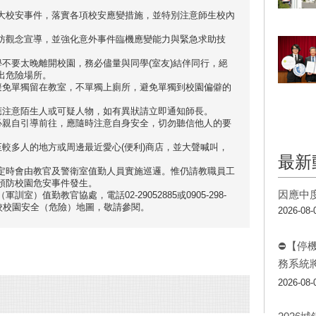
大校安事件，落實各項校安應變措施，並特別注意師生校內
防觀念宣導，並強化意外事件臨機應變能力與緊急求助技
學不要太晚離開校園，務必儘量與同學(室友)結伴同行，絕
出危險場所。
時避免單獨留在教室，不單獨上廁所，避免單獨到校園偏僻的
，應注意陌生人或可疑人物，如有異狀請立即通知師長。
不必親自引導前往，應隨時注意自身安全，切勿聽信他人的要
至較多人的地方或周邊最近愛心(便利)商店，並大聲喊叫，
最新
定時會由教官及警衛室值勤人員實施巡邏。惟仍請教職員工
預防校園危安事件發生。
因應中
）值勤教官協處，電話02-29052885或0905-298-
本校校園安全（危險）地圖，敬請參閱。
2026-08-
⛔【停
務系統
2026-08-