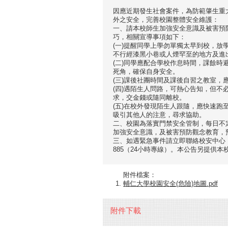
因應近期發生社會案件，為防範肇生重
外之安全，完善校園整體安全維護：
一、請本校師生加強安全意識及被害預
巧，相關宣導事項如下：
(一)提醒同學上學勿單獨太早到校，放
不行經漆黑小巷或人煙罕至的地方及進
(二)同學應配合學校作息時間，課餘
死角，確保自身安全。
(三)課後社團時間及課後自習之教室
(四)遇陌生人問路，可熱心告知，但
求，交金錢或隨同離校。
(五)在校外發現陌生人跟隨，應快速跑
吸引其他人的注意，尋求協助。
二、校園為落實門禁安全管制，每日不
加強安全意識，及被害預防觀念教育，
三、如遇緊急事件請立即聯絡校安中心（軍訓室
885（24小時專線）。本公告另提供
附件檔案：
輔仁大學校園安全(危險)地圖.pdf
附件下載