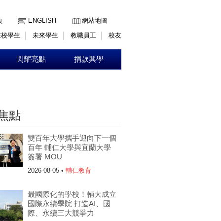
:::
頁
ENGLISH
網站地圖
在校學生
未來學生
教職員工
校友
閃耀亮點
捐款興學
焦點
雙百年大學攜手迎向下一個
百年 輔仁大學與宜蘭大學
簽署 MOU
2026-08-05 •
輔仁教育
最國際化的學校！輔大成立
國際永續學院 打造AI、國
際、永續三大競爭力