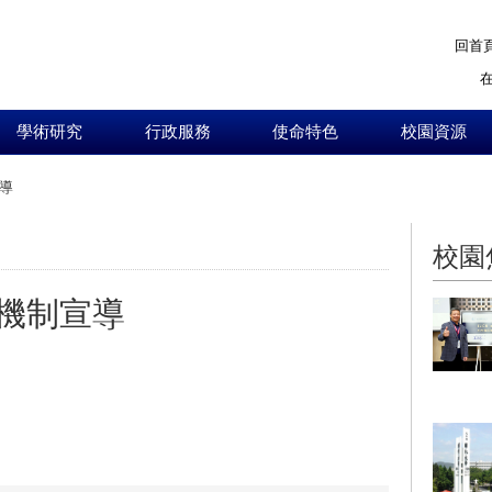
回首
學術研究
行政服務
使命特色
校園資源
導
:::
校園
機制宣導