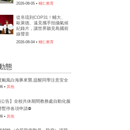
2026-08-05 •
輔仁教育
從帛琉到COP31！輔大、
歐萊德、遠見攜手拍攝氣候
紀錄片，讓世界聽見島國前
線聲音
2026-08-04 •
輔仁教育
動態
度颱風白海豚來襲,提醒同學注意安全
06 •
其他
機公告】全校共休期間教務處自動化服
將暫停各項申請⛔
06 •
其他