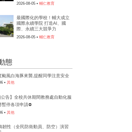
2026-08-05 •
輔仁教育
最國際化的學校！輔大成立
國際永續學院 打造AI、國
際、永續三大競爭力
2026-08-05 •
輔仁教育
動態
度颱風白海豚來襲,提醒同學注意安全
06 •
其他
機公告】全校共休期間教務處自動化服
將暫停各項申請⛔
06 •
其他
6城鎮韌性（全民防衛動員、防空）演習