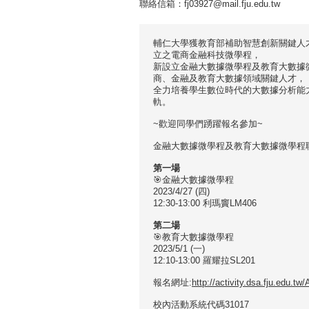
聯絡信箱：fj03927@mail.fju.edu.tw
輔仁大學獲教育部補助智慧創新關鍵人
立之電商金融科技微學程，
新設立金融大數據微學程及教育大數據
商、金融及教育大數據領域關鍵人才，
全力培養學生數位時代的大數據分析能
軌。
~歡迎同學們踴躍報名參加~
金融大數據微學程及教育大數據微學程
第一場
🎯
金融大數據微學程
2023/4/27 (四)
12:30-13:00 利瑪竇LM406
第二場
🎯
教育大數據微學程
2023/5/1 (一)
12:10-13:00 羅耀拉SL201
報名網址:
http://activity.dsa.fju.edu.tw
校內活動系統代碼31017