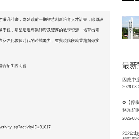
才躍升計畫，為延續前一期智慧創新培育人才計畫，除原設
微學程，期望透過專業師資及豐厚的教學資源，培育出電
力及強化數位時代的跨域能力，並與現階段就業趨勢做接
最新
聯合招生說明會
因應中
2026-08-
⛔【停
務系統
2026-08-
/Activity.jsp?activityID=31017
202