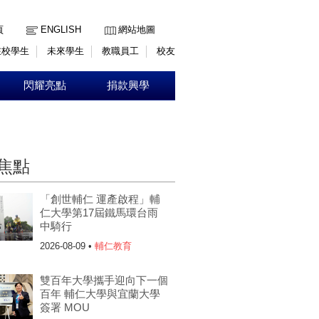
:::
頁
ENGLISH
網站地圖
在校學生
未來學生
教職員工
校友
閃耀亮點
捐款興學
焦點
「創世輔仁 運產啟程」輔
仁大學第17屆鐵馬環台雨
中騎行
2026-08-09 •
輔仁教育
雙百年大學攜手迎向下一個
百年 輔仁大學與宜蘭大學
簽署 MOU