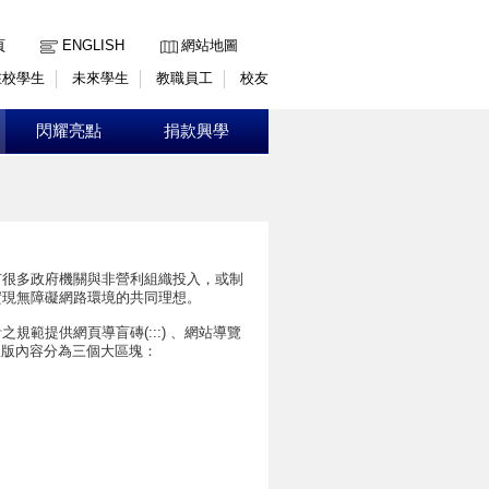
:::
頁
ENGLISH
網站地圖
在校學生
未來學生
教職員工
校友
閃耀亮點
捐款興學
有很多政府機關與非營利組織投入，或制
實現無障礙網路環境的共同理想。
範提供網頁導盲磚(:::) 、網站導覽
站的主要樣版內容分為三個大區塊：