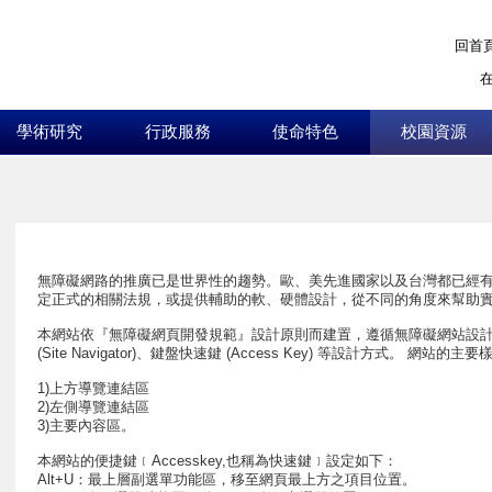
回首
學術研究
行政服務
使命特色
校園資源
:::
無障礙網路的推廣已是世界性的趨勢。歐、美先進國家以及台灣都已經
定正式的相關法規，或提供輔助的軟、硬體設計，從不同的角度來幫助
本網站依『無障礙網頁開發規範』設計原則而建置，遵循無障礙網站設計之規
(Site Navigator)、鍵盤快速鍵 (Access Key) 等設計方式。 網
1)上方導覽連結區
2)左側導覽連結區
3)主要內容區。
本網站的便捷鍵﹝Accesskey,也稱為快速鍵﹞設定如下：
Alt+U：最上層副選單功能區，移至網頁最上方之項目位置。