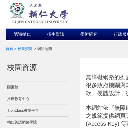
認識輔仁
招生資訊
學術研究
行政服
首頁
>
校園資源
>
網站地圖
:::
:::
校園資源
無障礙網路的推
很多政府機關與
圖書館
軟、硬體設計，
推廣教育中心
本網站依『無障
TronClass教學平台
之規範提供網頁導盲磚
輔仁英語網路學院
(Access K